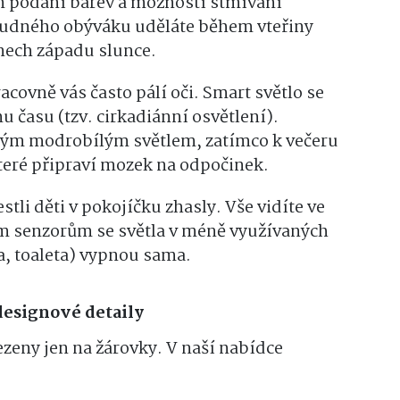
m podání barev a možností stmívání
 nudného obýváku uděláte během vteřiny
ónech západu slunce.
covně vás často pálí oči. Smart světlo se
 času (tzv. cirkadiánní osvětlení).
ným modrobílým světlem, zatímco k večeru
které připraví mozek na odpočinek.
stli děti v pokojíčku zhasly. Vše vidíte ve
m senzorům se světla v méně využívaných
, toaleta) vypnou sama.
 designové detaily
eny jen na žárovky. V naší nabídce