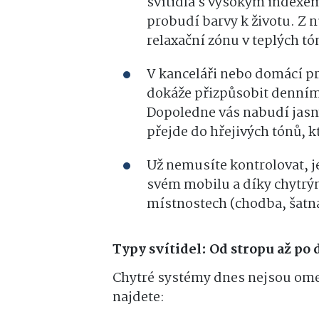
svítidla s vysokým indexe
probudí barvy k životu. Z
relaxační zónu v teplých t
V kanceláři nebo domácí pra
dokáže přizpůsobit dennímu
Dopoledne vás nabudí jas
přejde do hřejivých tónů, 
Už nemusíte kontrolovat, je
svém mobilu a díky chytrý
místnostech (chodba, šatna
Typy svítidel: Od stropu až po
Chytré systémy dnes nejsou omez
najdete: