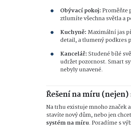
Obývací pokoj:
Proměňte p
ztlumíte všechna světla a po
Kuchyně:
Maximální jas při
detail, a tlumený podkres p
Kancelář:
Studené bílé sv
udržet pozornost. Smart s
nebyly unavené.
Řešení na míru (nejen)
Na trhu existuje mnoho značek a 
stavíte nový dům, nebo jen chce
systém na míru
. Poradíme s výb