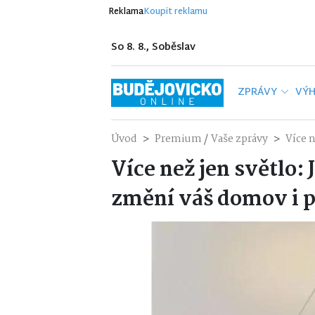
Reklama
Koupit reklamu
So 8. 8., Soběslav
ZPRÁVY
VÝH
/
Úvod
Premium
Vaše zprávy
Více n
Více než jen světlo: 
změní váš domov i p