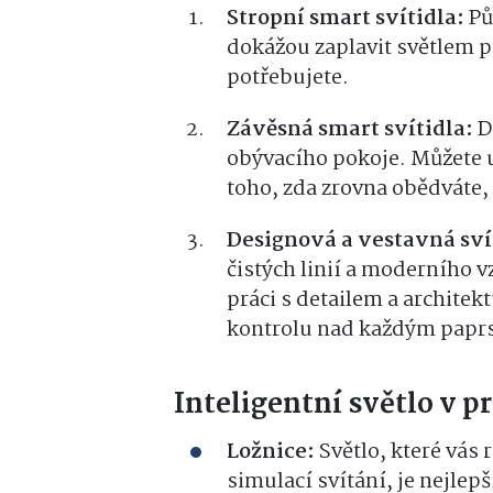
Stropní smart svítidla:
Pů
dokážou zaplavit světlem p
potřebujete.
Závěsná smart svítidla:
D
obývacího pokoje. Můžete u
toho, zda zrovna obědváte,
Designová a vestavná sví
čistých linií a moderního v
práci s detailem a architek
kontrolu nad každým papr
Inteligentní světlo v p
Ložnice:
Světlo, které vás
simulací svítání, je nejlep