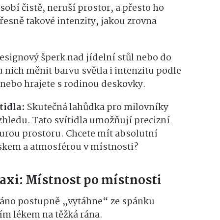
sobí čistě, neruší prostor, a přesto ho
řesně takové intenzity, jakou zrovna
esignový šperk nad jídelní stůl nebo do
 nich měnit barvu světla i intenzitu podle
 nebo hrajete s rodinou deskovky.
tidla:
Skutečná lahůdka pro milovníky
zhledu. Tato svítidla umožňují precizní
turou prostoru. Chcete mít absolutní
skem a atmosférou v místnosti?
raxi: Místnost po místnosti
 ráno postupně „vytáhne“ ze spánku
ším lékem na těžká rána.