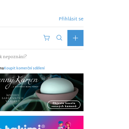
Přihlásit se
i k nepoznání?
ma
Koupit komerční sdělení