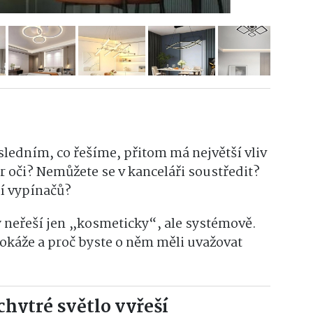
osledním, co řešíme, přitom má největší vliv
čer oči? Nemůžete se v kanceláři soustředit?
í vypínačů?
 neřeší jen „kosmeticky“, ale systémově.
okáže a proč byste o něm měli uvažovat
chytré světlo vyřeší