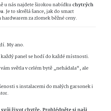
ě u nás najdete širokou nabídku
chytrých
ou
. Je to skvělá šance, jak do smart
m hardwarem za zlomek běžné ceny.
dí. My ano.
každý panel se hodí do každé místnosti.
vám světla v celém bytě „nehádala“, ale
nosti s instalacemi do malých garsonek i
tor.
 svůj život chytře. Prohlédněte si naši