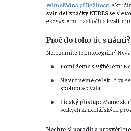
Mimořádná příležitost
:
Aktuáln
svítidel značky NEDES se slev
ekosystému naskočit s kvalitní
Proč do toho jít s námi?
Nerozumíte technologiím? Neva
Pomůžeme s výběrem:
Ne 
Navrhneme celek:
Aby se 
spolupracovala.
Lidský přístup:
Máme zkuše
velkých kancelářských pros
Nechte si poradit a prosvětlete