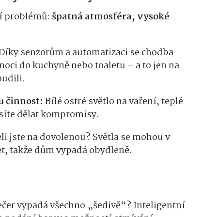
tří problémů:
špatná atmosféra, vysoké
Díky senzorům a automatizaci se chodba
 noci do kuchyně nebo toaletu – a to jen na
udili.
u činnost:
Bílé ostré světlo na vaření, teplé
síte dělat kompromisy.
li jste na dovolenou? Světla se mohou v
t, takže dům vypadá obydleně.
ečer vypadá všechno „šedivě“? Inteligentní