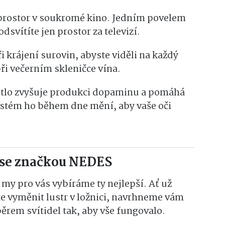
rostor v soukromé kino. Jedním povelem
dsvítíte jen prostor za televizí.
 krájení surovin, abyste viděli na každý
ři večerním skleničce vína.
ětlo zvyšuje produkci dopaminu a pomáhá
ystém ho během dne mění, aby vaše oči
 se značkou NEDES
my pro vás vybíráme ty nejlepší. Ať už
te vyměnit lustr v ložnici, navrhneme vám
ěrem svítidel tak, aby vše fungovalo.