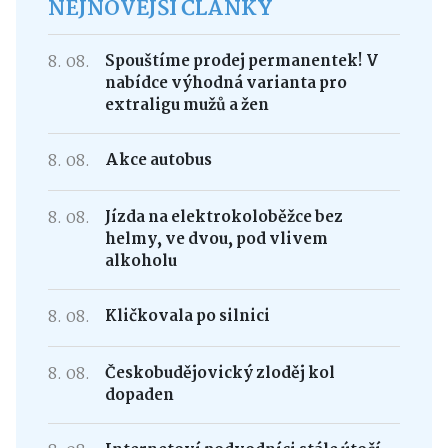
NEJNOVĚJŠÍ ČLÁNKY
8. 08.
Spouštíme prodej permanentek! V
nabídce výhodná varianta pro
extraligu mužů a žen
8. 08.
Akce autobus
8. 08.
Jízda na elektrokoloběžce bez
helmy, ve dvou, pod vlivem
alkoholu
8. 08.
Kličkovala po silnici
8. 08.
Českobudějovický zloděj kol
dopaden