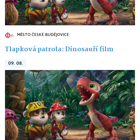
MĚSTO ČESKÉ BUDĚJOVICE
Tlapková patrola: Dinosauří film
09. 08.