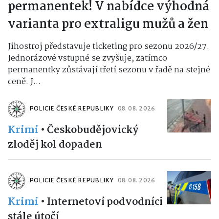
permanentek! V nabídce výhodná
varianta pro extraligu mužů a žen
Jihostroj představuje ticketing pro sezonu 2026/27.
Jednorázové vstupné se zvyšuje, zatímco
permanentky zůstávají třetí sezonu v řadě na stejné
ceně. J...
POLICIE ČESKÉ REPUBLIKY
08. 08. 2026
Krimi
•
Českobudějovický
zloděj kol dopaden
POLICIE ČESKÉ REPUBLIKY
08. 08. 2026
Krimi
•
Internetoví podvodníci
stále útočí