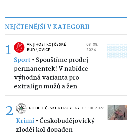
NEJČTENĚJŠÍ V KATEGORII
1
VK JIHOSTROJ ČESKÉ
08. 08.
BUDĚJOVICE
2026
Sport
•
Spouštíme prodej
permanentek! V nabídce
výhodná varianta pro
extraligu mužů a žen
2
POLICIE ČESKÉ REPUBLIKY
08. 08. 2026
Krimi
•
Českobudějovický
zloděj kol dopaden