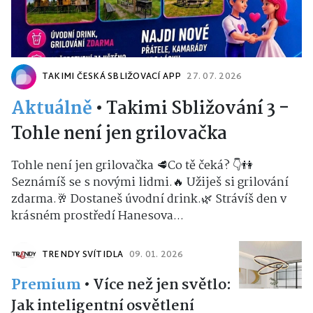
TAKIMI ČESKÁ SBLIŽOVACÍ APP
27. 07. 2026
Aktuálně
•
Takimi Sbližování 3 -
Tohle není jen grilovačka
Tohle není jen grilovačka 🥩Co tě čeká? 👇👫
Seznámíš se s novými lidmi.🔥 Užiješ si grilování
zdarma.🥂 Dostaneš úvodní drink.🌿 Strávíš den v
krásném prostředí Hanesova...
TRENDY SVÍTIDLA
09. 01. 2026
Premium
•
Více než jen světlo:
Jak inteligentní osvětlení