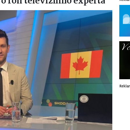
o roli televizního experta
Rekla
Rekla