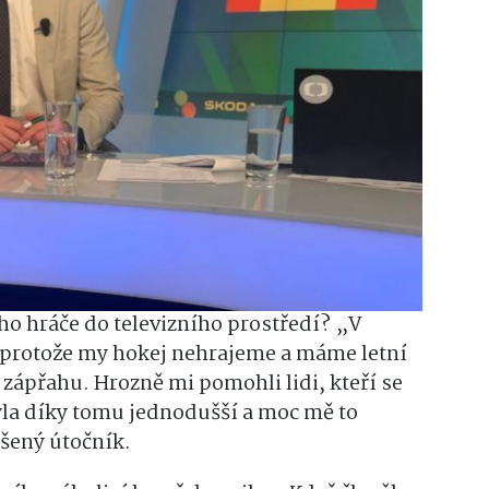
ího hráče do televizního prostředí? „V
 protože my hokej nehrajeme a máme letní
zápřahu. Hrozně mi pomohli lidi, kteří se
byla díky tomu jednodušší a moc mě to
šený útočník.