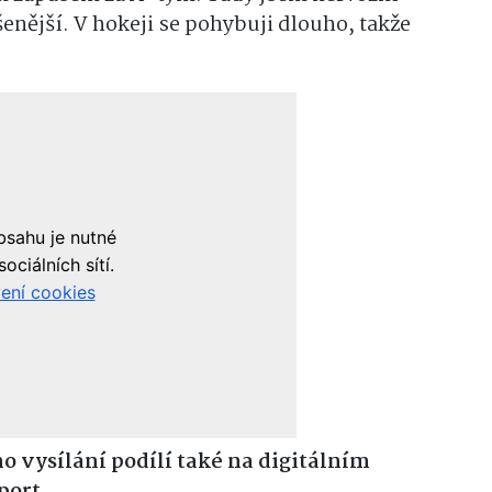
ušenější. V hokeji se pohybuji dlouho, takže
ho vysílání podílí také na digitálním
port