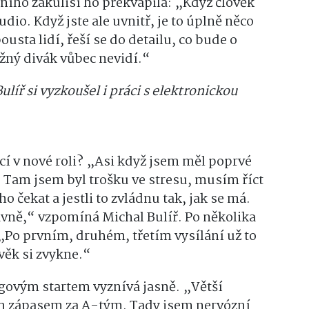
izního zákulisí ho překvapila: „Když člověk
dio. Když jste ale uvnitř, je to úplně něco
usta lidí, řeší se do detailu, co bude o
žný divák vůbec nevidí.“
ulíř si vyzkoušel i práci s elektronickou
ací v nové roli? „Asi když jsem měl poprvé
. Tam jsem byl trošku ve stresu, musím říct
 čekat a jestli to zvládnu tak, jak se má.
rávně,“ vzpomíná Michal Bulíř. Po několika
 „Po prvním, druhém, třetím vysílání už to
věk si zvykne.“
igovým startem vyznívá jasně. „Větší
ím zápasem za A-tým. Tady jsem nervózní