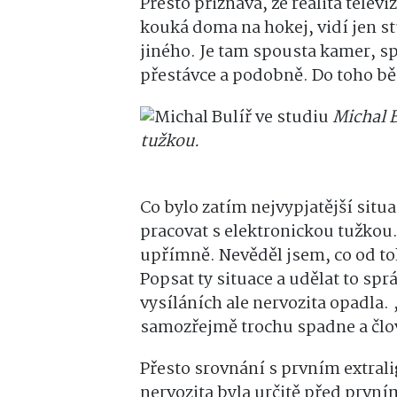
Přesto přiznává, že realita telev
kouká doma na hokej, vidí jen stu
jiného. Je tam spousta kamer, spo
přestávce a podobně. Do toho bě
Michal B
tužkou.
Co bylo zatím nejvypjatější situ
pracovat s elektronickou tužkou
upřímně. Nevěděl jsem, co od toho
Popsat ty situace a udělat to sp
vysíláních ale nervozita opadla.
samozřejmě trochu spadne a člo
Přesto srovnání s prvním extral
nervozita byla určitě před prvn