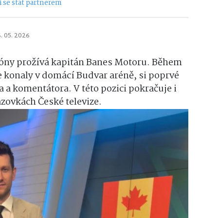
 se stát partnerem
. 05. 2026
zóny prožívá kapitán Banes Motoru. Během
e konaly v domácí Budvar aréně, si poprvé
a a komentátora. V této pozici pokračuje i
zovkách České televize.