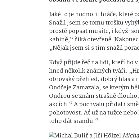
Jaké to je hodnotit hráče, které 
Snažil jsem se tomu trošku vyhýba
prostě popsat musíte, i když jsou
kabině,“ říká otevřeně. Nakonec s
„Nějak jsem si s tím snažil pora
Když přijde řeč na lidi, kteří ho
hned několik známých tváří. „Hr
obrovský přehled, dobrý hlas a 
Ondřeje Zamazala, se kterým bě
Ondrou se znám strašně dlouho,
akcích.“ A pochvalu přidal i smě
pohotovost. Ať už na tužce nebo
toho dát srandu.“
Michal