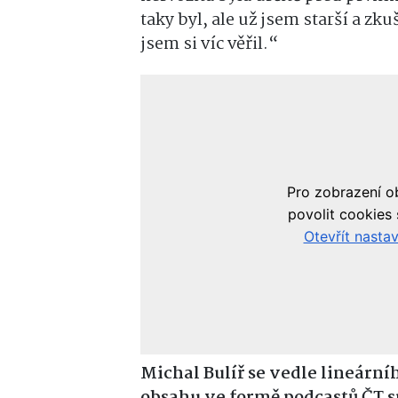
taky byl, ale už jsem starší a zk
jsem si víc věřil.“
Michal Bulíř se vedle lineární
obsahu ve formě podcastů ČT s