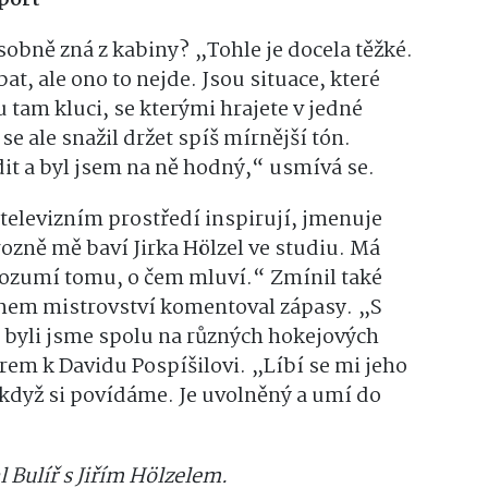
osobně zná z kabiny? „Tohle je docela těžké.
t, ale ono to nejde. Jsou situace, které
 tam kluci, se kterými hrajete v jedné
e ale snažil držet spíš mírnější tón.
dit a byl jsem na ně hodný,“ usmívá se.
 v televizním prostředí inspirují, jmenuje
ozně mě baví Jirka Hölzel ve studiu. Má
rozumí tomu, o čem mluví.“ Zmínil také
hem mistrovství komentoval zápasy. „S
 byli jsme spolu na různých hokejových
rem k Davidu Pospíšilovi. „Líbí se mi jeho
 když si povídáme. Je uvolněný a umí do
 Bulíř s Jiřím Hölzelem.