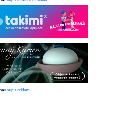
ma
Koupit komerční sdělení
ma
Koupit reklamu