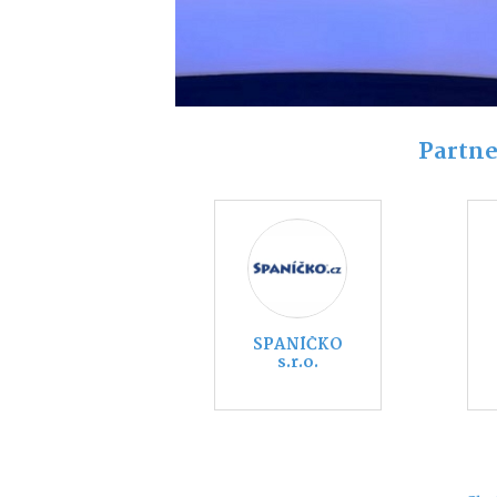
Partne
SPANÍČKO
s.r.o.