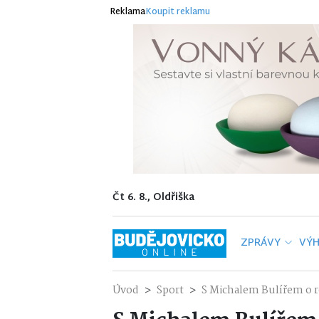
Reklama
Koupit reklamu
Čt 6. 8., Oldřiška
ZPRÁVY
VÝH
Úvod
Sport
S Michalem Bulířem o ro