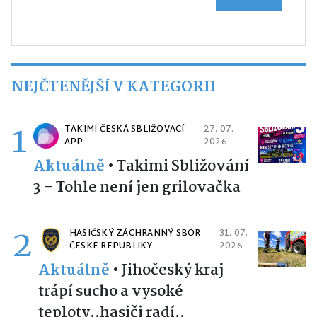
NEJČTENĚJŠÍ V KATEGORII
1
TAKIMI ČESKÁ SBLIŽOVACÍ
27. 07.
APP
2026
Aktuálně
•
Takimi Sbližování
3 - Tohle není jen grilovačka
2
HASIČSKÝ ZÁCHRANNÝ SBOR
31. 07.
ČESKÉ REPUBLIKY
2026
Aktuálně
•
Jihočeský kraj
trápí sucho a vysoké
teploty..hasiči radí..