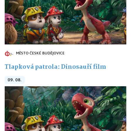
MĚSTO ČESKÉ BUDĚJOVICE
Tlapková patrola: Dinosauří film
09. 08.