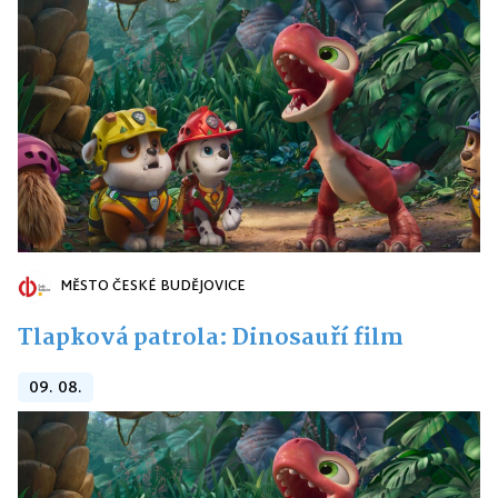
MĚSTO ČESKÉ BUDĚJOVICE
Tlapková patrola: Dinosauří film
09. 08.