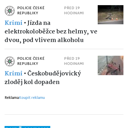
POLICIE ČESKÉ
PŘED 19
REPUBLIKY
HODINAMI
Krimi
•
Jízda na
elektrokoloběžce bez helmy, ve
dvou, pod vlivem alkoholu
POLICIE ČESKÉ
PŘED 19
REPUBLIKY
HODINAMI
Krimi
•
Českobudějovický
zloděj kol dopaden
Reklama
Koupit reklamu