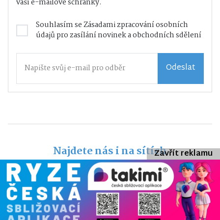
vaší e-mailové schránky.
Souhlasím se
Zásadami zpracování osobních
údajů
pro zasílání novinek a obchodních sdělení
Odeslat
Najdete nás i na sítích
Zavřít reklamu
Veškerý obsah webu je chráněn autorským zákonem a bez