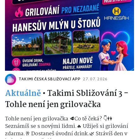
TAKIMI ČESKÁ SBLIŽOVACÍ APP
27. 07. 2026
Aktuálně
•
Takimi Sbližování 3 -
Tohle není jen grilovačka
Tohle není jen grilovačka 🥩Co tě čeká? 👇👫
Seznámíš se s novými lidmi.🔥 Užiješ si grilování
zdarma.🥂 Dostaneš úvodní drink.🌿 Strávíš den v