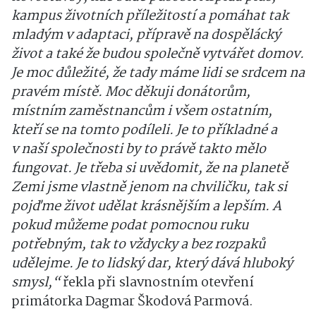
kampus životních příležitostí a pomáhat tak
mladým v adaptaci, přípravě na dospělácký
život a také že budou společně vytvářet domov.
Je moc důležité, že tady máme lidi se srdcem na
pravém místě. Moc děkuji donátorům,
místním zaměstnancům i všem ostatním,
kteří se na tomto podíleli. Je to příkladné a
v naší společnosti by to právě takto mělo
fungovat. Je třeba si uvědomit, že na planetě
Zemi jsme vlastně jenom na chviličku, tak si
pojďme život udělat krásnějším a lepším. A
pokud můžeme podat pomocnou ruku
potřebným, tak to vždycky a bez rozpaků
udělejme. Je to lidský dar, který dává hluboký
smysl,“
řekla při slavnostním otevření
primátorka Dagmar Škodová Parmová.