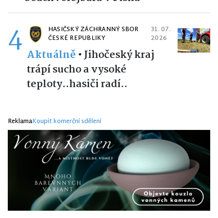
4
HASIČSKÝ ZÁCHRANNÝ SBOR
31. 07.
ČESKÉ REPUBLIKY
2026
Aktuálně
•
Jihočeský kraj
trápí sucho a vysoké
teploty..hasiči radí..
Reklama
Koupit komerční sdělení