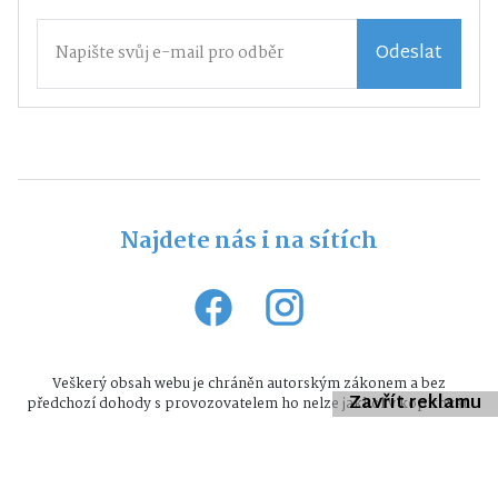
Odeslat
Najdete nás i na sítích
Veškerý obsah webu je chráněn autorským zákonem a bez
Zavřít reklamu
předchozí dohody s provozovatelem ho nelze jakkoliv kopírovat.
Všechna práva vyhrazena © 2026