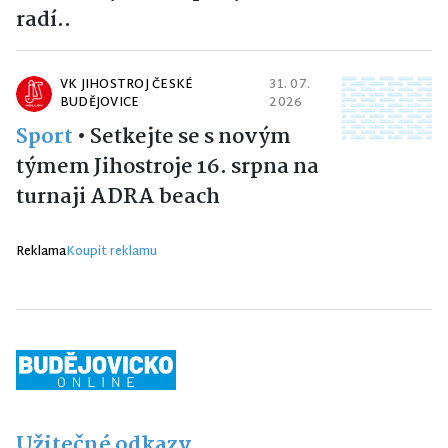
radí..
VK JIHOSTROJ ČESKÉ
31. 07.
BUDĚJOVICE
2026
Sport
•
Setkejte se s novým
týmem Jihostroje 16. srpna na
turnaji ADRA beach
Reklama
Koupit reklamu
Užitečné odkazy