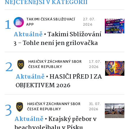
NEJČTENĚJŠÍ V KATEGORII
1
TAKIMI ČESKÁ SBLIŽOVACÍ
27. 07.
APP
2026
Aktuálně
•
Takimi Sbližování
3 - Tohle není jen grilovačka
2
HASIČSKÝ ZÁCHRANNÝ SBOR
17. 07.
ČESKÉ REPUBLIKY
2026
Aktuálně
•
HASIČI PŘED I ZA
OBJEKTIVEM 2026
3
HASIČSKÝ ZÁCHRANNÝ SBOR
31. 07.
ČESKÉ REPUBLIKY
2026
Aktuálně
•
Krajský přebor v
beachvolejbalu v Písku