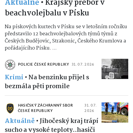
Aktuálně
•
Krajský přebor v
beachvolejbalu v Písku
Na pískových kurtech v Písku se v letošním ročníku
představilo 12 beachvolejbalových týmů týmů z
Českých Budějovic, Strakonic, Českého Krumlova a
pořádajícího Písku. ...
POLICIE ČESKÉ REPUBLIKY
31. 07. 2026
Krimi
•
Na benzinku přijel s
bezmála pěti promile
HASIČSKÝ ZÁCHRANNÝ SBOR
31. 07.
ČESKÉ REPUBLIKY
2026
Aktuálně
•
Jihočeský kraj trápí
sucho a vysoké teploty..hasiči