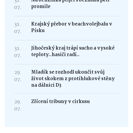
31.
Na benzinku přijel s bezmála pěti
promile
07.
31.
Krajský přebor v beachvolejbalu v
Písku
07.
31.
Jihočeský kraj trápí sucho a vysoké
teploty..hasiči radí..
07.
29.
Mladík se rozhodl ukončit svůj
život skokem z protihlukové stěny
07.
na dálnici D3
29.
Zřícení tribuny v cirkusu
07.