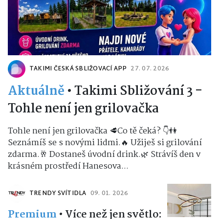
TAKIMI ČESKÁ SBLIŽOVACÍ APP
27. 07. 2026
Aktuálně
•
Takimi Sbližování 3 -
Tohle není jen grilovačka
Tohle není jen grilovačka 🥩Co tě čeká? 👇👫
Seznámíš se s novými lidmi.🔥 Užiješ si grilování
zdarma.🥂 Dostaneš úvodní drink.🌿 Strávíš den v
krásném prostředí Hanesova...
TRENDY SVÍTIDLA
09. 01. 2026
Premium
•
Více než jen světlo: