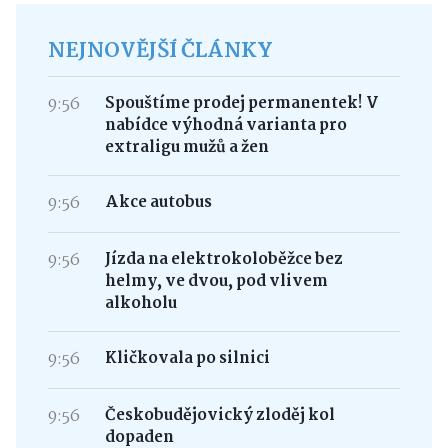
NEJNOVĚJŠÍ ČLÁNKY
9:56
Spouštíme prodej permanentek! V
nabídce výhodná varianta pro
extraligu mužů a žen
9:56
Akce autobus
9:56
Jízda na elektrokoloběžce bez
helmy, ve dvou, pod vlivem
alkoholu
9:56
Kličkovala po silnici
9:56
Českobudějovický zloděj kol
dopaden