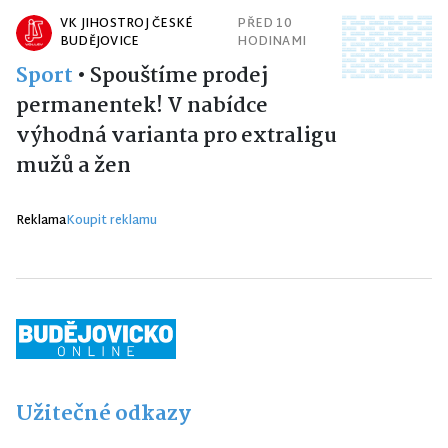
VK JIHOSTROJ ČESKÉ
PŘED 10
BUDĚJOVICE
HODINAMI
Sport
•
Spouštíme prodej
permanentek! V nabídce
výhodná varianta pro extraligu
mužů a žen
Reklama
Koupit reklamu
Užitečné odkazy