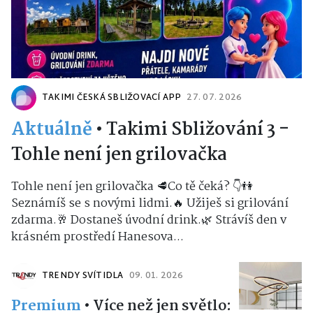
TAKIMI ČESKÁ SBLIŽOVACÍ APP
27. 07. 2026
Aktuálně
•
Takimi Sbližování 3 -
Tohle není jen grilovačka
Tohle není jen grilovačka 🥩Co tě čeká? 👇👫
Seznámíš se s novými lidmi.🔥 Užiješ si grilování
zdarma.🥂 Dostaneš úvodní drink.🌿 Strávíš den v
krásném prostředí Hanesova...
TRENDY SVÍTIDLA
09. 01. 2026
Premium
•
Více než jen světlo: